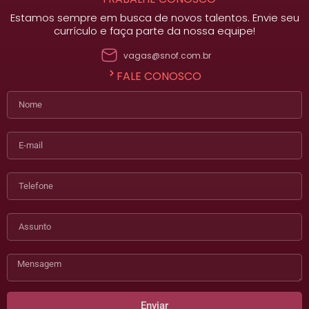
Estamos sempre em busca de novos talentos. Envie seu
currículo e faça parte da nossa equipe!
vagas@snof.com.br
FALE CONOSCO
Nome
E-mail
Telefone
Assunto
Mensagem
Enviar