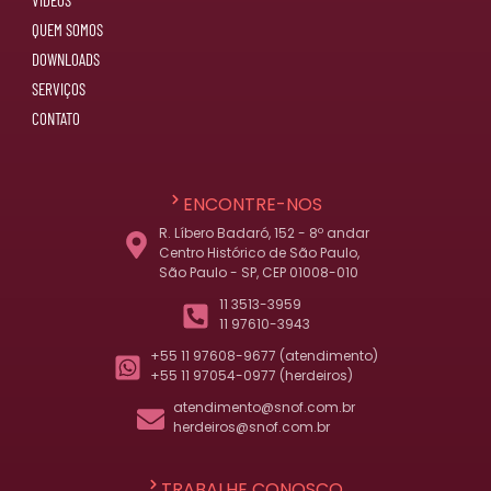
QUEM SOMOS
DOWNLOADS
SERVIÇOS
CONTATO
ENCONTRE-NOS
R. Líbero Badaró, 152 - 8º andar
Centro Histórico de São Paulo,
São Paulo - SP, CEP 01008-010
11 3513-3959
11 97610-3943
+55 11 97608-9677 (atendimento)
+55 11 97054-0977 (herdeiros)
atendimento@snof.com.br
herdeiros@snof.com.br
TRABALHE CONOSCO