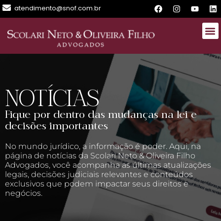
atendimento@snof.com.br
NOTÍCIAS
Fique por dentro das mudanças na lei e
decisões importantes
No mundo jurídico, a informação é poder. Aqui, na
página de notícias da Scolari Neto & Oliveira Filho
Advogados, você acompanha as últimas atualizações
legais, decisões judiciais relevantes e conteúdos
exclusivos que podem impactar seus direitos e
negócios.