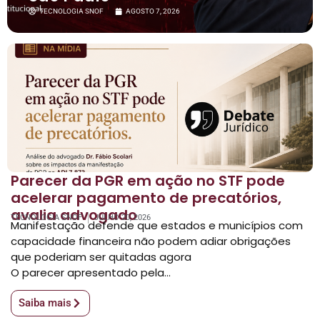
TECNOLOGIA SNOF
AGOSTO 7, 2026
Parecer da PGR em ação no STF pode
acelerar pagamento de precatórios,
avalia advogado
TECNOLOGIA SNOF
JULHO 20, 2026
Manifestação defende que estados e municípios com
capacidade financeira não podem adiar obrigações
que poderiam ser quitadas agora
O parecer apresentado pela...
Saiba mais