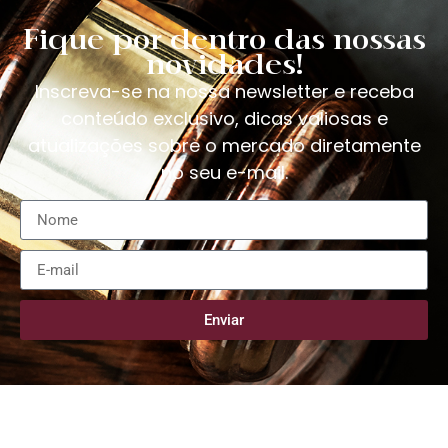
Fique por dentro das nossas
novidades!
Inscreva-se na nossa newsletter e receba
conteúdo exclusivo, dicas valiosas e
atualizações sobre o mercado diretamente
no seu e-mail.
Enviar