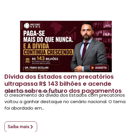
Dívida dos Estados com precatórios
ultrapassa R$ 143 bilhões e acende
alerta sobre o futuro dos pagamentos
TECNOLOGIA SNOF
JUNHO 26, 2026
O crescimento da dívida dos Estados com precatórios
voltou a ganhar destaque no cenário nacional. O tema
foi abordado em...
Saiba mais