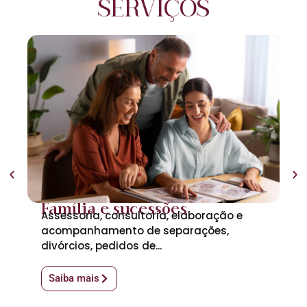
SERVIÇOS
C
As
va
Família e sucessões
Assessoria, consultoria, elaboração e
acompanhamento de separações,
divórcios, pedidos de...
Saiba mais
S