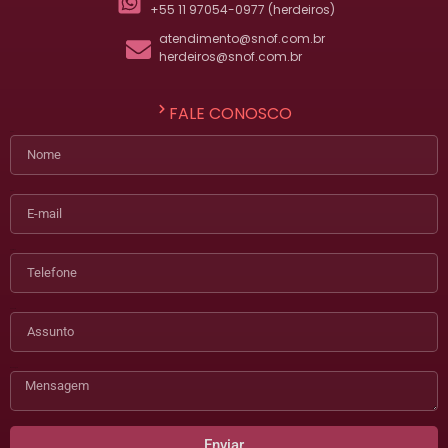
+55 11 97054-0977 (herdeiros)
atendimento@snof.com.br
herdeiros@snof.com.br
FALE CONOSCO
Nome
E-mail
Telefone
Assunto
Mensagem
Enviar