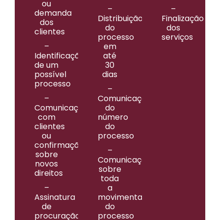
ou
–
–
demanda
Distribuição
Finalização
dos
do
dos
clientes
processo
serviços
–
em
Identificação
até
de um
30
possível
dias
processo
–
–
Comunicação
Comunicação
do
com
número
clientes
do
ou
processo
confirmação
–
sobre
Comunicação
novos
sobre
direitos
toda
–
a
Assinatura
movimentação
de
do
procuração
processo