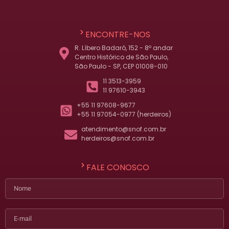
ENCONTRE-NOS
R. Líbero Badaró, 152 - 8º andar
Centro Histórico de São Paulo,
São Paulo - SP, CEP 01008-010
11 3513-3959
11 97610-3943
+55 11 97608-9677
+55 11 97054-0977 (herdeiros)
atendimento@snof.com.br
herdeiros@snof.com.br
FALE CONOSCO
Nome
E-mail