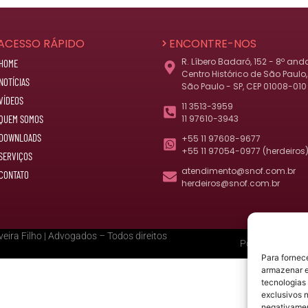
ACESSO RÁPIDO
ENCONTRE-NOS
R. Líbero Badaró, 152 - 8º and
HOME
Centro Histórico de São Paulo,
NOTÍCIAS
São Paulo - SP, CEP 01008-010
VÍDEOS
11 3513-3959
QUEM SOMOS
11 97610-3943
DOWNLOADS
+55 11 97608-9677
+55 11 97054-0977 (herdeiros
SERVIÇOS
atendimento@snof.com.br
CONTATO
herdeiros@snof.com.br
eira Filho | Advogados – Todos direitos
Política de Priv
Para fornec
armazenar e
tecnologias
exclusivos n
negativamen