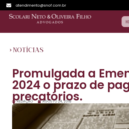
atendimento@snof.com.br
H
NOTÍCIAS
Promulgada a Emen
2024 o prazo de p
precatórios.
REDAÇÃO
AGOSTO 24, 2018