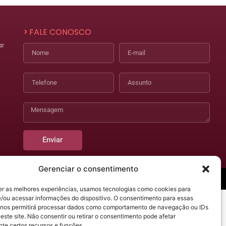
FALE CONOSCO
ar
Nome
E-mail
Telefone
Assunto
Mensagem
)
Enviar
Gerenciar o consentimento
acidade
Designed by Make Buzz
er as melhores experiências, usamos tecnologias como cookies para
/ou acessar informações do dispositivo. O consentimento para essas
 nos permitirá processar dados como comportamento de navegação ou IDs
este site. Não consentir ou retirar o consentimento pode afetar
te certos recursos e funções.