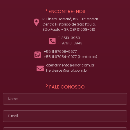
ENCONTRE-NOS
R. Líbero Badaró, 152 - 8º andar
Centro Histórico de São Paulo,
São Paulo - SP, CEP 01008-010
11 3513-3959
11 97610-3943
+55 11 97608-9677
+55 11 97054-0977 (herdeiros)
atendimento@snof.com.br
herdeiros@snof.com.br
FALE CONOSCO
Nome
E-mail
Telefone