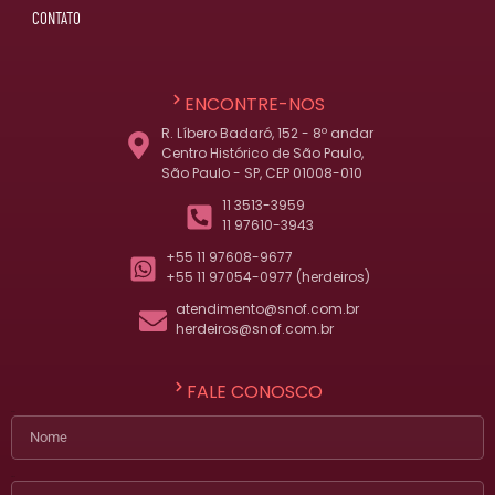
CONTATO
ENCONTRE-NOS
R. Líbero Badaró, 152 - 8º andar
Centro Histórico de São Paulo,
São Paulo - SP, CEP 01008-010
11 3513-3959
11 97610-3943
+55 11 97608-9677
+55 11 97054-0977 (herdeiros)
atendimento@snof.com.br
herdeiros@snof.com.br
FALE CONOSCO
Nome
E-mail