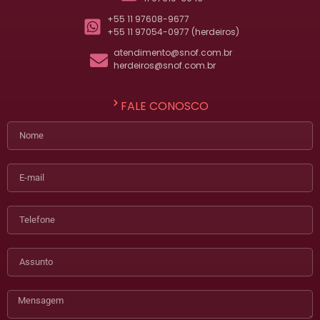
+55 11 97608-9677
+55 11 97054-0977 (herdeiros)
atendimento@snof.com.br
herdeiros@snof.com.br
FALE CONOSCO
Nome
E-mail
Telefone
Assunto
Mensagem