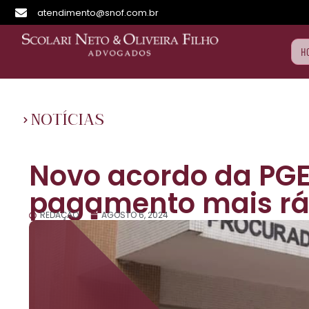
atendimento@snof.com.br
H
NOTÍCIAS
Novo acordo da PGE
pagamento mais ráp
REDAÇÃO
AGOSTO 6, 2024