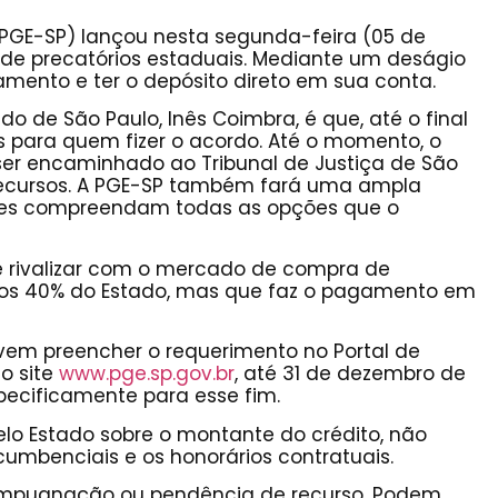
(PGE-SP) lançou nesta segunda-feira (05 de
e precatórios estaduais. Mediante um deságio
mento e ter o depósito direto em sua conta.
 de São Paulo, Inês Coimbra, é que, até o final
s para quem fizer o acordo. Até o momento, o
 ser encaminhado ao Tribunal de Justiça de São
s recursos. A PGE-SP também fará uma ampla
res compreendam todas as opções que o
 e rivalizar com o mercado de compra de
 os 40% do Estado, mas que faz o pagamento em
vem preencher o requerimento no Portal de
no site
www.pge.sp.gov.br
, até 31 de dezembro de
pecificamente para esse fim.
lo Estado sobre o montante do crédito, não
cumbenciais e os honorários contratuais.
er impugnação ou pendência de recurso. Podem