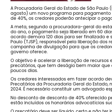
A Procuradoria Geral do Estado de São Paulo 
agosto) um novo programa para pagamento d
de 40%, os credores poderão antecipar o paga
A meta, segundo a procuradora-geral do estado
do ano, o pagamento seja liberado em 60 dia
acordo demora 120 dias para ser finalizado e
Paulo (TJSP), responsável pela liberação do
campanha de divulgação para que os credo
governo oferece.
O objetivo é acelerar a liberação de recursos
precatórios, que tem deságio bem maior que
poucos dias.
Os credores interessados em fazer acordo de
Precatórios da Procuradoria Geral do Estado, 
2024. É necessário constituir um advogado es
No desconto de desconto de 40% oferecido pe
estão incluídos os honorários advocatícios su
O precatório deve ser líquido, certo e não t