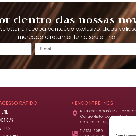
or dentro das nossas no
sletter e receba conteúdo exclusivo, dicas valios
mercado diretamente no seu e-mail.
ACESSO RÁPIDO
ENCONTRE-NOS
R. Líbero Badaró, 152 - 8º and
HOME
Centro Histórico de São Paulo,
NOTÍCIAS
São Paulo - SP, CEP 01008-010
VÍDEOS
11 3513-3959
Para fornec