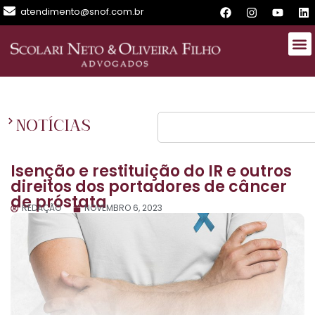
atendimento@snof.com.br
NOTÍCIAS
Isenção e restituição do IR e outros
direitos dos portadores de câncer
de próstata
REDAÇÃO
NOVEMBRO 6, 2023