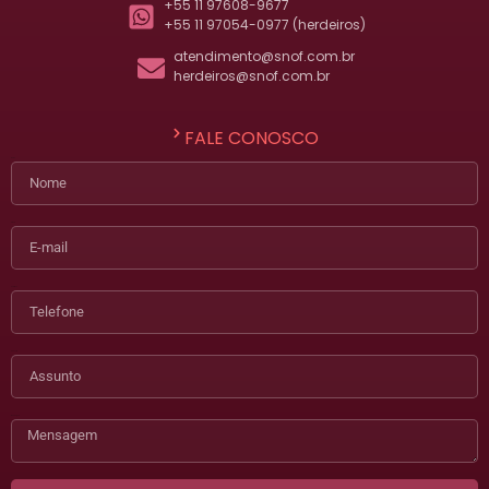
+55 11 97608-9677
+55 11 97054-0977 (herdeiros)
atendimento@snof.com.br
herdeiros@snof.com.br
FALE CONOSCO
Nome
E-mail
Telefone
Assunto
Mensagem