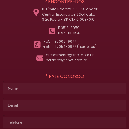
ENCONTRE-NOS
R. Líbero Badaró, 152 - 8º andar
Centro Histórico de São Paulo,
São Paulo - SP, CEP 01008-010
11 3513-3959
11 97610-3943
+55 11 97608-9677
+55 11 97054-0977 (herdeiros)
atendimento@snof.com.br
herdeiros@snof.com.br
FALE CONOSCO
Nome
E-mail
Telefone