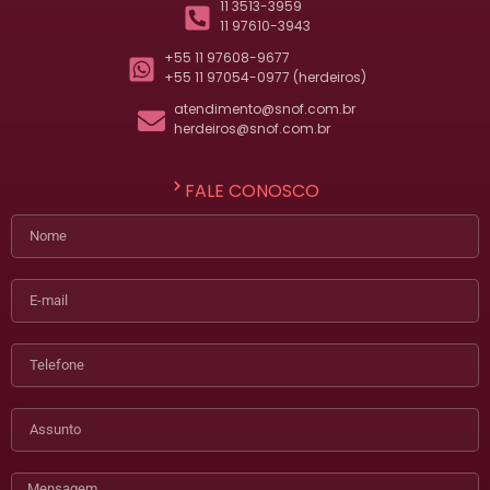
11 3513-3959
11 97610-3943
+55 11 97608-9677
+55 11 97054-0977 (herdeiros)
atendimento@snof.com.br
herdeiros@snof.com.br
FALE CONOSCO
Nome
E-mail
Telefone
Assunto
Mensagem