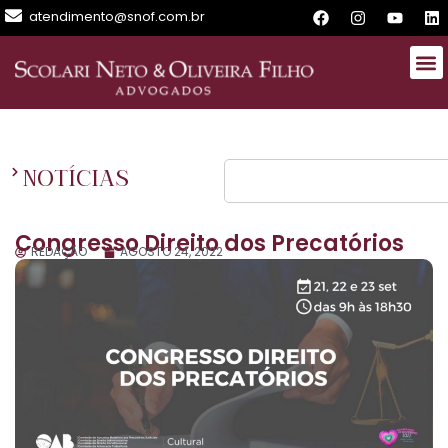
atendimento@snof.com.br
NOTÍCIAS
Congresso Direito dos Precatórios
REDAÇÃO
AGOSTO 24, 2022