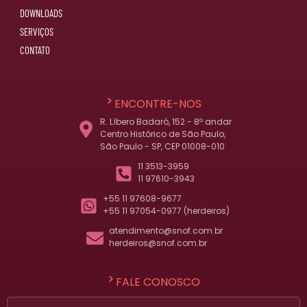
DOWNLOADS
SERVIÇOS
CONTATO
ENCONTRE-NOS
R. Líbero Badaró, 152 - 8º andar
Centro Histórico de São Paulo,
São Paulo - SP, CEP 01008-010
11 3513-3959
11 97610-3943
+55 11 97608-9677
+55 11 97054-0977 (herdeiros)
atendimento@snof.com.br
herdeiros@snof.com.br
FALE CONOSCO
Nome