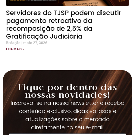
Servidores do TJSP podem discutir
pagamento retroativo da
recomposição de 2,5% da
Gratificação Judiciária
Redação
maio 27, 2026
LEIA MAIS »
Fique por dentro das
nossas novidades!
Inscreva-se na nossa newsletter e receba
conteúdo exclusivo, dicas valiosas e
atualizações sobre o mercado
diretamente no seu e-mail.