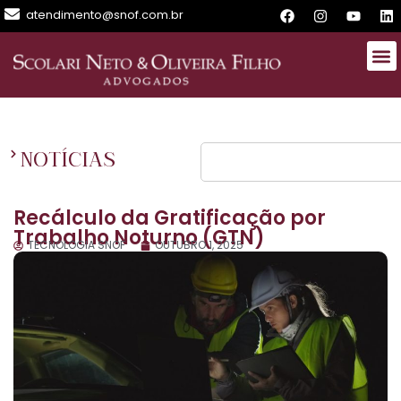
atendimento@snof.com.br
NOTÍCIAS
Recálculo da Gratificação por
Trabalho Noturno (GTN)
TECNOLOGIA SNOF
OUTUBRO 1, 2025