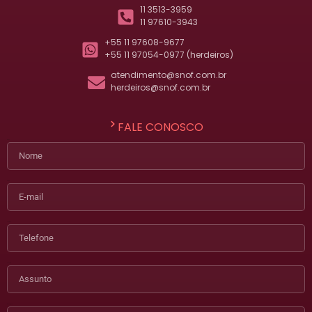
11 3513-3959
11 97610-3943
+55 11 97608-9677
+55 11 97054-0977 (herdeiros)
atendimento@snof.com.br
herdeiros@snof.com.br
FALE CONOSCO
Nome
E-mail
Telefone
Assunto
Mensagem