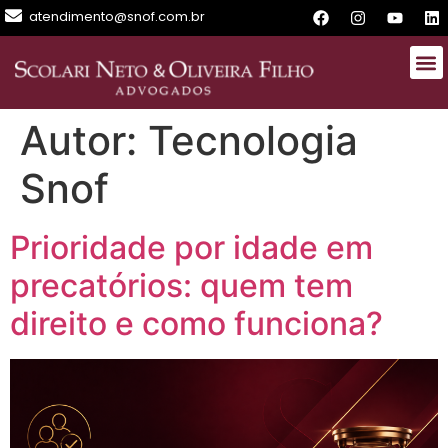
atendimento@snof.com.br
Autor:
Tecnologia
Snof
Prioridade por idade em
precatórios: quem tem
direito e como funciona?