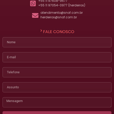
+55 11 97608-9677
+55 11 97054-0977 (herdeiros)
atendimento@snof.com.br
herdeiros@snof.com.br
FALE CONOSCO
Nome
E-mail
Telefone
Assunto
Mensagem