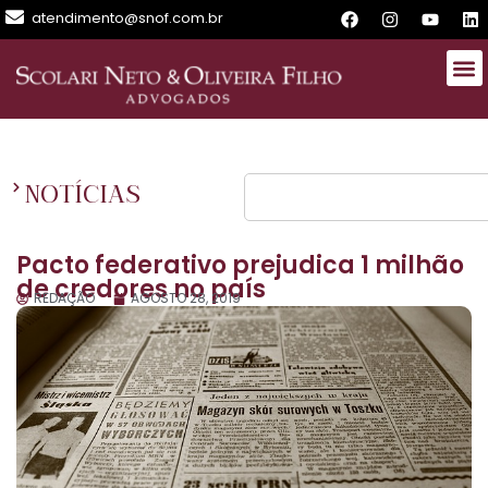
atendimento@snof.com.br
NOTÍCIAS
Pacto federativo prejudica 1 milhão
de credores no país
REDAÇÃO
AGOSTO 28, 2019