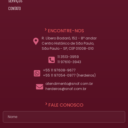
SERVIÇOS
CONTATO
ENCONTRE-NOS
R. Líbero Badaró, 152 - 8º andar
Centro Histórico de São Paulo,
São Paulo - SP, CEP 01008-010
11 3513-3959
11 97610-3943
+55 11 97608-9677
+55 11 97054-0977 (herdeiros)
atendimento@snof.com.br
herdeiros@snof.com.br
FALE CONOSCO
Nome
E-mail