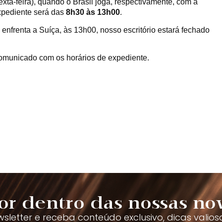
exta-feira), quando o Brasil joga, respectivamente, com a
xpediente será das
8h30 às 13h00
.
l enfrenta a Suíça, às 13h00, nosso escritório estará fechado
comunicado com os horários de expediente.
or dentro das nossas no
sletter e receba conteúdo exclusivo, dicas valios