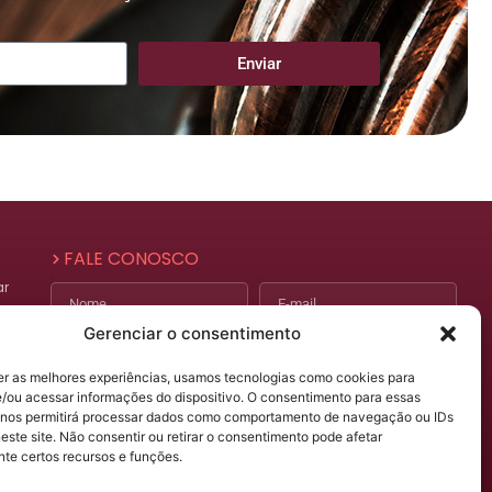
Enviar
FALE CONOSCO
ar
Nome
E-mail
Gerenciar o consentimento
Telefone
Assunto
er as melhores experiências, usamos tecnologias como cookies para
/ou acessar informações do dispositivo. O consentimento para essas
Mensagem
 nos permitirá processar dados como comportamento de navegação ou IDs
)
este site. Não consentir ou retirar o consentimento pode afetar
te certos recursos e funções.