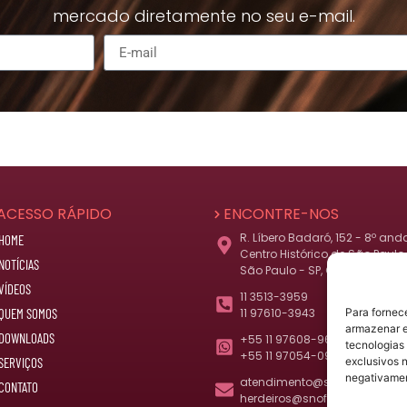
mercado diretamente no seu e-mail.
ACESSO RÁPIDO
ENCONTRE-NOS
R. Líbero Badaró, 152 - 8º and
HOME
Centro Histórico de São Paulo,
NOTÍCIAS
São Paulo - SP, CEP 01008-010
VÍDEOS
11 3513-3959
Para fornec
QUEM SOMOS
11 97610-3943
armazenar e
DOWNLOADS
+55 11 97608-9677
tecnologias
+55 11 97054-0977 (herdeiros
exclusivos n
SERVIÇOS
negativamen
atendimento@snof.com.br
CONTATO
herdeiros@snof.com.br