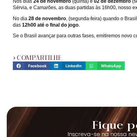
Nos dias
24 de novembro
(quinta) e
02 de dezembro
(s
Sérvia, e Camarões, as duas partidas às 16h00, nosso e
No dia
28 de novembro
, (segunda-feira) quando o Brasi
das
12h00 até o final do jogo
.
Se o Brasil avançar para outras fases, emitiremos novo 
COMPARTILHE
Facebook
LinkedIn
WhatsApp
Fique p
Inscreva-se na nossa new