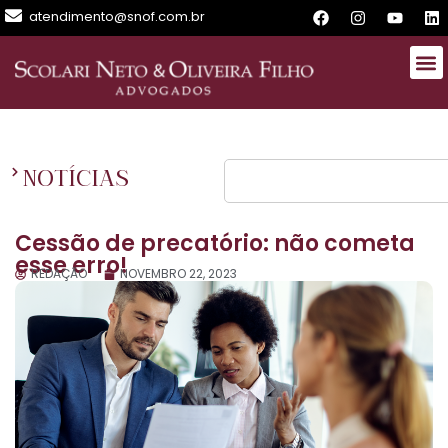
atendimento@snof.com.br
NOTÍCIAS
Cessão de precatório: não cometa
esse erro!
REDAÇÃO
NOVEMBRO 22, 2023