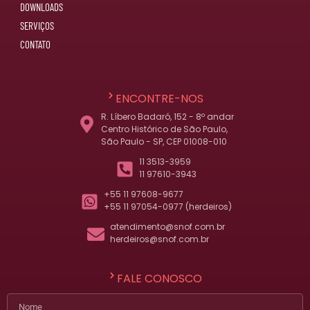
DOWNLOADS
SERVIÇOS
CONTATO
ENCONTRE-NOS
R. Líbero Badaró, 152 - 8º andar
Centro Histórico de São Paulo,
São Paulo - SP, CEP 01008-010
11 3513-3959
11 97610-3943
+55 11 97608-9677
+55 11 97054-0977 (herdeiros)
atendimento@snof.com.br
herdeiros@snof.com.br
FALE CONOSCO
Nome