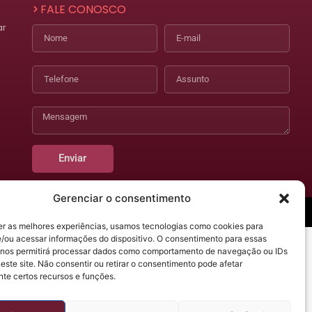
FALE CONOSCO
ar
Nome
E-mail
Telefone
Assunto
Mensagem
)
Enviar
Gerenciar o consentimento
acidade
Designed by Make Buzz
er as melhores experiências, usamos tecnologias como cookies para
/ou acessar informações do dispositivo. O consentimento para essas
 nos permitirá processar dados como comportamento de navegação ou IDs
este site. Não consentir ou retirar o consentimento pode afetar
te certos recursos e funções.