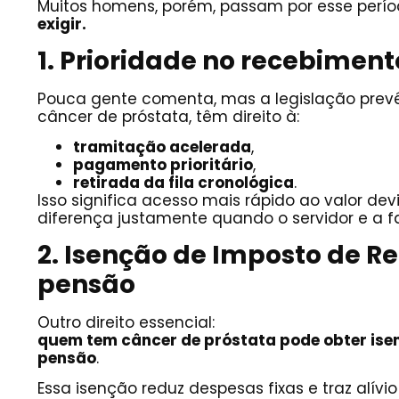
Muitos homens, porém, passam por esse perí
exigir.
1. Prioridade no recebiment
Pouca gente comenta, mas a legislação pre
câncer de próstata, têm direito à:
tramitação acelerada
,
pagamento prioritário
,
retirada da fila cronológica
.
Isso significa acesso mais rápido ao valor de
diferença justamente quando o servidor e a f
2. Isenção de Imposto de R
pensão
Outro direito essencial:
quem tem câncer de próstata pode obter isen
pensão
.
Essa isenção reduz despesas fixas e traz alívi