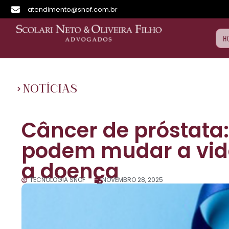
atendimento@snof.com.br
H
NOTÍCIAS
Câncer de próstata:
podem mudar a vid
a doença
TECNOLOGIA SNOF
NOVEMBRO 28, 2025