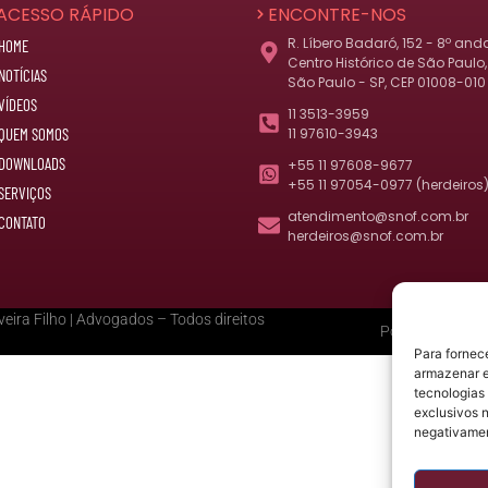
ACESSO RÁPIDO
ENCONTRE-NOS
R. Líbero Badaró, 152 - 8º and
HOME
Centro Histórico de São Paulo,
NOTÍCIAS
São Paulo - SP, CEP 01008-010
VÍDEOS
11 3513-3959
QUEM SOMOS
11 97610-3943
DOWNLOADS
+55 11 97608-9677
+55 11 97054-0977 (herdeiros
SERVIÇOS
atendimento@snof.com.br
CONTATO
herdeiros@snof.com.br
eira Filho | Advogados – Todos direitos
Política de Priv
Para fornec
armazenar e
tecnologias
exclusivos n
negativamen