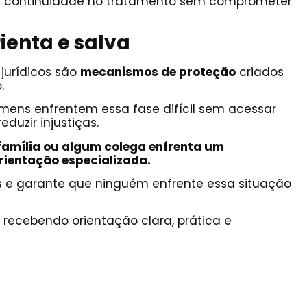
ar continuidade no tratamento sem comprometer
ienta e salva
jurídicos são
mecanismos de proteção
criados
.
mens enfrentem essa fase difícil sem acessar
duzir injustiças.
família ou algum colega enfrenta um
rientação especializada.
zos e garante que ninguém enfrente essa situação
ecebendo orientação clara, prática e