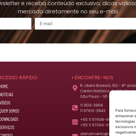
sletter e receba conteúdo exclusivo, dicas valios
mercado diretamente no seu e-mail.
ACESSO RÁPIDO
ENCONTRE-NOS
R. Líbero Badaró, 152 - 8º and
HOME
Centro Histórico de São Paulo,
NOTÍCIAS
São Paulo - SP, CEP 01008-010
VÍDEOS
11 3513-3959
Para fornec
QUEM SOMOS
11 97610-3943
armazenar e
DOWNLOADS
+55 11 97608-9677
tecnologias
+55 11 97054-0977 (herdeiros
exclusivos n
SERVIÇOS
negativamen
atendimento@snof.com.br
CONTATO