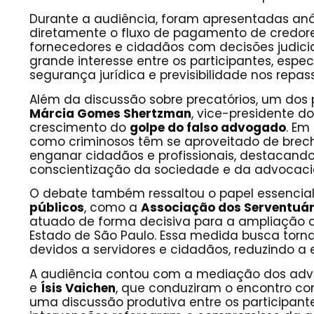
Durante a audiência, foram apresentadas an
diretamente o fluxo de pagamento de credores 
fornecedores e cidadãos com decisões judici
grande interesse entre os participantes, espe
segurança jurídica e previsibilidade nos repas
Além da discussão sobre precatórios, um dos 
Márcia Gomes Shertzman
, vice-presidente d
crescimento do
golpe do falso advogado
. Em
como criminosos têm se aproveitado de bre
enganar cidadãos e profissionais, destacand
conscientização da sociedade e da advocaci
O debate também ressaltou o papel essencia
públicos
, como a
Associação dos Serventuár
atuado de forma decisiva para a ampliação 
Estado de São Paulo. Essa medida busca torna
devidos a servidores e cidadãos, reduzindo a
A audiência contou com a mediação dos ad
e
Ísis Vaichen
, que conduziram o encontro co
uma discussão produtiva entre os participante