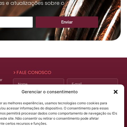
as e atualizações sobre o
Enviar
FALE CONOSCO
ar
Nome
E-mail
Gerenciar o consentimento
Telefone
Assunto
er as melhores experiências, usamos tecnologias como cookies para
/ou acessar informações do dispositivo. O consentimento para essas
Mensagem
 nos permitirá processar dados como comportamento de navegação ou IDs
)
este site. Não consentir ou retirar o consentimento pode afetar
te certos recursos e funções.