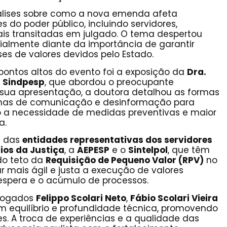
álises sobre como a nova emenda afeta
do poder público, incluindo servidores,
ais transitadas em julgado. O tema despertou
cialmente diante da importância de garantir
ses de valores devidos pelo Estado.
pontos altos do evento foi a exposição da
Dra.
o
Sindpesp
, que abordou o preocupante
 sua apresentação, a doutora detalhou as formas
chas de comunicação e desinformação para
o a necessidade de medidas preventivas e maior
a.
l das
entidades representativas dos servidores
ios da Justiça
, a
AEPESP
e o
Sintelpol
, que têm
do teto da
Requisição de Pequeno Valor (RPV)
no
r mais ágil e justa a execução de valores
 espera e o acúmulo de processos.
vogados
Felippo Scolari Neto
,
Fábio Scolari Vieira
m equilíbrio e profundidade técnica, promovendo
s. A troca de experiências e a qualidade das