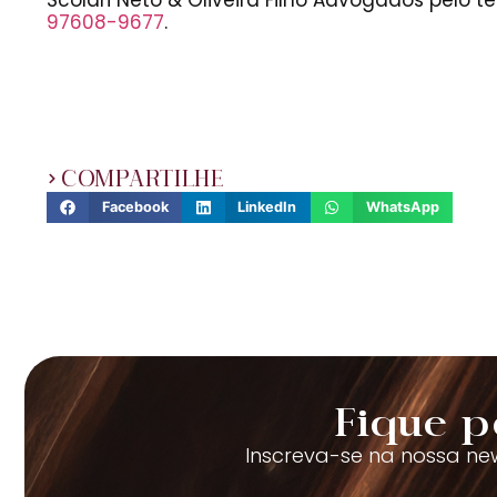
97608-9677
.
COMPARTILHE
Facebook
LinkedIn
WhatsApp
Fique p
Inscreva-se na nossa new