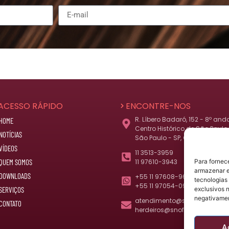
ACESSO RÁPIDO
ENCONTRE-NOS
R. Líbero Badaró, 152 - 8º and
HOME
Centro Histórico de São Paulo,
NOTÍCIAS
São Paulo - SP, CEP 01008-010
VÍDEOS
11 3513-3959
QUEM SOMOS
11 97610-3943
Para fornec
armazenar e
DOWNLOADS
+55 11 97608-9677
tecnologias
+55 11 97054-0977 (herdeiros
SERVIÇOS
exclusivos n
negativamen
atendimento@snof.com.br
CONTATO
herdeiros@snof.com.br
A