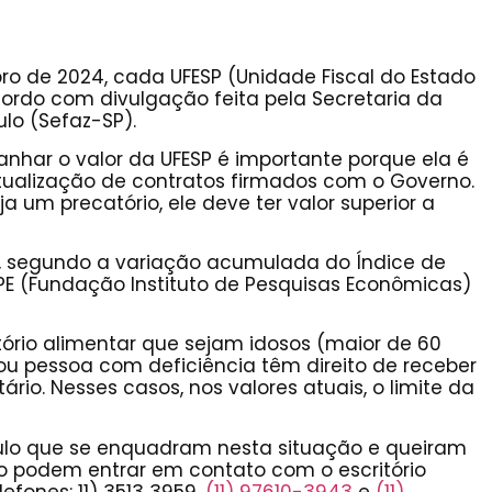
bro de 2024, cada UFESP (Unidade Fiscal do Estado
cordo com divulgação feita pela Secretaria da
lo (Sefaz-SP).
nhar o valor da UFESP é importante porque ela é
tualização de contratos firmados com o Governo.
a um precatório, ele deve ter valor superior a
e, segundo a variação acumulada do Índice de
IPE (Fundação Instituto de Pesquisas Econômicas)
tório
alimentar que sejam idosos (maior de 60
ou pessoa com deficiência têm direito de receber
ário. Nesses casos, nos valores atuais, o limite da
aulo que se enquadram nesta situação e queiram
cio podem entrar em contato com o escritório
elefones:
11) 3513 3959
,
(11) 97610-3943
e
(11)