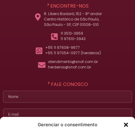
ENCONTRE-NOS
R. Líbero Badaró, 152 - 8º andar
Centro Histórico de São Paulo,
São Paulo - SP, CEP 01008-010
11 3513-3959
11 97610-3943
+55 11 97608-9677
+55 11 97054-0977 (herdeiros)
atendimento@snof.com.br
herdeiros@snof.com.br
FALE CONOSCO
Nome
E-mail
Gerenciar o consentimento
Telefone