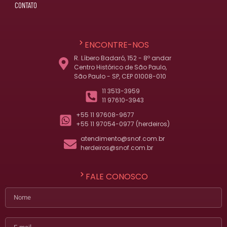
CONTATO
ENCONTRE-NOS
R. Líbero Badaró, 152 - 8º andar
Centro Histórico de São Paulo,
São Paulo - SP, CEP 01008-010
11 3513-3959
11 97610-3943
+55 11 97608-9677
+55 11 97054-0977 (herdeiros)
atendimento@snof.com.br
herdeiros@snof.com.br
FALE CONOSCO
Nome
E-mail