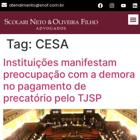
atendimento@snof.com.br
Tag:
CESA
Instituições manifestam
preocupação com a demora
no pagamento de
precatório pelo TJSP