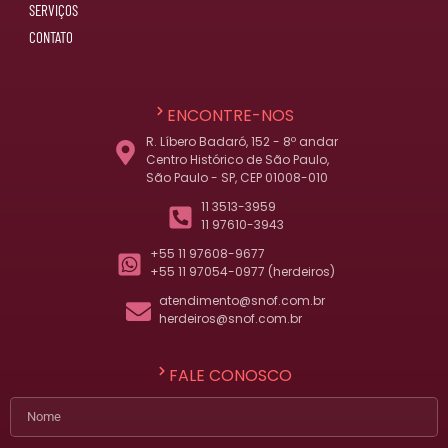
SERVIÇOS
CONTATO
ENCONTRE-NOS
R. Líbero Badaró, 152 - 8º andar
Centro Histórico de São Paulo,
São Paulo - SP, CEP 01008-010
11 3513-3959
11 97610-3943
+55 11 97608-9677
+55 11 97054-0977 (herdeiros)
atendimento@snof.com.br
herdeiros@snof.com.br
FALE CONOSCO
Nome