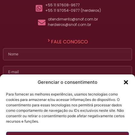
+55 11 97608-9677
+55 11 97054-0977 (herdeiros)
atendimento@snof.com.br
herdeiros@snof.com.br
FALE CONOSCO
Nome
E-mail
Gerenciar o consentimento
Telefone
Para fornecer as melhores experiências, usamos tecnologias como
cookies para armazenar e/ou acessar informações do dispositivo. O
Assunto
consentimento para essas tecnologias nos permitirá processar dados
como comportamento de navegação ou IDs exclusivos neste site. Não
consentir ou retirar o consentimento pode afetar negativamente certos
Mensagem
recursos e funções.