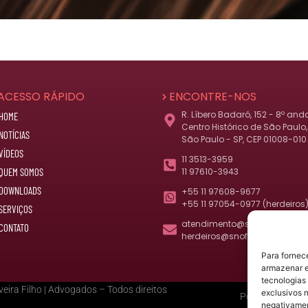
ACESSO RÁPIDO
ENCONTRE-NOS
R. Líbero Badaró, 152 - 8º and
HOME
Centro Histórico de São Paulo,
NOTÍCIAS
São Paulo - SP, CEP 01008-010
VÍDEOS
11 3513-3959
QUEM SOMOS
11 97610-3943
DOWNLOADS
+55 11 97608-9677
+55 11 97054-0977 (herdeiros
SERVIÇOS
atendimento@snof.com.br
CONTATO
herdeiros@snof.com.br
Para fornec
armazenar e
tecnologias
eira Filho | Advogados – Todos direitos
exclusivos n
Política de Priv
negativamen