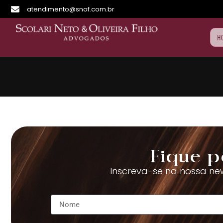
atendimento@snof.com.br
H
Fique p
Inscreva-se na nossa new