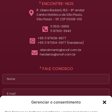
ENCONTRE-NOS
R. Líbero Badaró, 152 - 8º andar
Centro Histórico de São Paulo,
São Paulo - SP, CEP 01008-010
11 3513-3959
11 97610-3943
+55 11 97608-9677
+55 11 97054-0977 (herdeiros)
atendimento@snof.com.br
herdeiros@snof.com.br
FALE CONOSCO
Nome
E-mail
Gerenciar o consentimento
Telefone