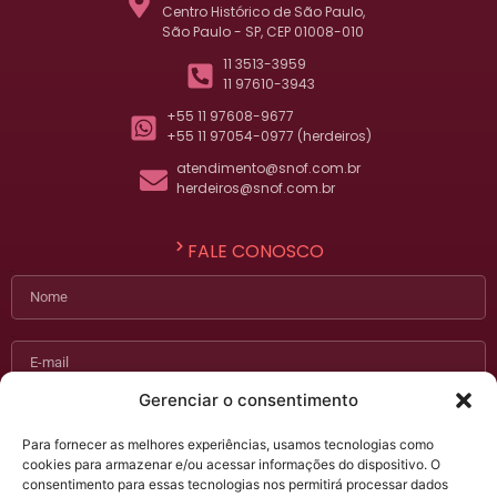
Centro Histórico de São Paulo,
São Paulo - SP, CEP 01008-010
11 3513-3959
11 97610-3943
+55 11 97608-9677
+55 11 97054-0977 (herdeiros)
atendimento@snof.com.br
herdeiros@snof.com.br
FALE CONOSCO
Nome
E-mail
Gerenciar o consentimento
Telefone
Para fornecer as melhores experiências, usamos tecnologias como
cookies para armazenar e/ou acessar informações do dispositivo. O
Assunto
consentimento para essas tecnologias nos permitirá processar dados